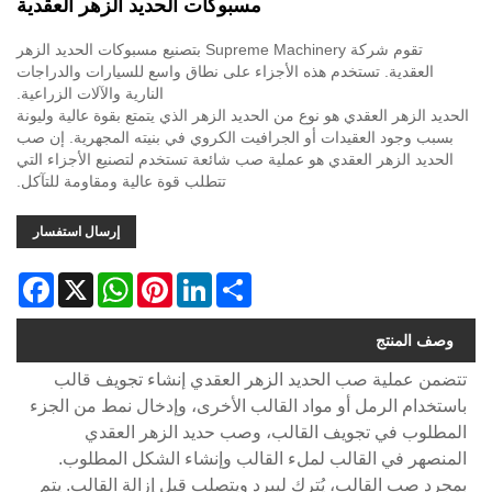
مسبوكات الحديد الزهر العقدية
تقوم شركة Supreme Machinery بتصنيع مسبوكات الحديد الزهر
العقدية. تستخدم هذه الأجزاء على نطاق واسع للسيارات والدراجات
النارية والآلات الزراعية.
الحديد الزهر العقدي هو نوع من الحديد الزهر الذي يتمتع بقوة عالية وليونة
بسبب وجود العقيدات أو الجرافيت الكروي في بنيته المجهرية. إن صب
الحديد الزهر العقدي هو عملية صب شائعة تستخدم لتصنيع الأجزاء التي
تتطلب قوة عالية ومقاومة للتآكل.
إرسال استفسار
acebook
WhatsApp
X
Pinterest
LinkedIn
Share
وصف المنتج
تتضمن عملية صب الحديد الزهر العقدي إنشاء تجويف قالب
باستخدام الرمل أو مواد القالب الأخرى، وإدخال نمط من الجزء
المطلوب في تجويف القالب، وصب حديد الزهر العقدي
المنصهر في القالب لملء القالب وإنشاء الشكل المطلوب.
بمجرد صب القالب، يُترك ليبرد ويتصلب قبل إزالة القالب. يتم