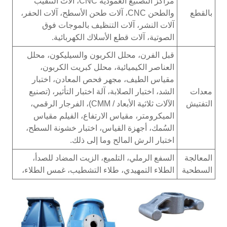
مراكز التصنيع العمودية CNC، آلات التثقيب
بالقطع
والطحن CNC، آلات طحن الأسطح، آلات الحفر،
آلات النشر، آلات التنظيف بالموجات فوق
الصوتية، آلات قطع الأسلاك الكهربائية.
قبل الفرن، محلل الكربون والسيليكون، محلل
العناصر الكيميائية، محلل كبريت الكربون،
مقياس الطيف، مجهر فحص المعادن، اختبار
معدات
الشد، اختبار الصلابة، آلة اختبار التأثير، (تصنيع
التفتيش
الآلات ثلاثية الأبعاد / CMM)، الفرجار الرقمي،
الميكرومتر، مقياس الارتفاع، الفيلم مقياس
السُمك، أجهزة القياس، اختبار خشونة السطح،
اختبار الرش المالح وما إلى ذلك.
المعالجة
السفع الرملي، التلميع، الزيت المضاد للصدأ،
السطحية
الطلاء التمهيدي، طلاء التشطيب، غمس الطلاء،