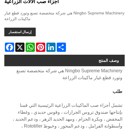
أجزاء صب الآلات الزراعية
Ningbo Supreme Machinery هي شركة متخصصة تصنع وتورد قطع غيار
ماكينات الزراعة
إرسال استفسار
acebook
WhatsApp
X
Pinterest
LinkedIn
Share
وصف المنتج
Ningbo Supreme Machinery هي شركة متخصصة تصنع
وتورد قطع غيار ماكينات الزراعة
طلب
تشمل أجزاء صب الماكينات الزراعية الرئيسية التي قمنا
بإنتاجها صندوق تروس الجرارات ، وقوس حديدي ، وغطاء
المخفض ، وبكرة الحزام ، ومهد الحديد الزهر ، ودعم الحديد ،
وأسطوانة الفرامل ، ودعم المحور ، وخيوط Rototiller ،