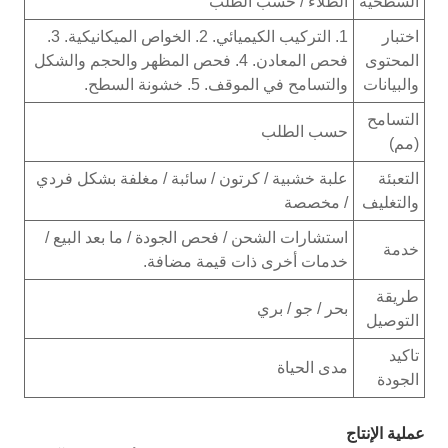
السطحية
الطلاء / حسب الطلب
اختبار
1. التركيب الكيميائي. 2. الخواص الميكانيكية. 3.
المحتوى
فحص المعادن. 4. فحص المظهر والحجم والشكل
والبيانات
والتسامح في الموقف. 5. خشونة السطح.
التسامح
حسب الطلب
(مم)
التعبئة
علبة خشبية / كرتون / سائبة / مغلفة بشكل فردي
والتغليف
/ مخصصة
استشارات الشحن / فحص الجودة / ما بعد البيع /
خدمة
خدمات أخرى ذات قيمة مضافة.
طريقة
بحر / جو / بري
التوصيل
تاكيد
مدى الحياة
الجودة
عملية الإنتاج