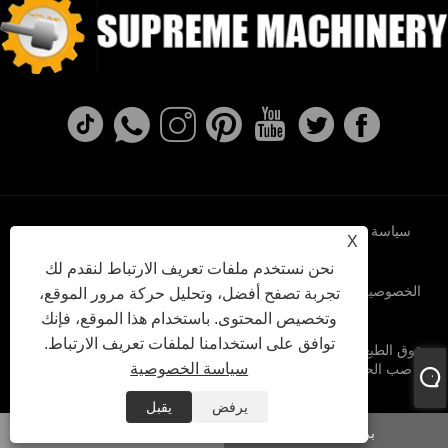
سياسة
XML
RSS
Sitemap
Links
X
نحن نستخدم ملفات تعريف الارتباط لنقدم لك
الخصوصية
تجربة تصفح أفضل، وتحليل حركة مرور الموقع،
وتخصيص المحتوى. باستخدام هذا الموقع، فإنك
توافق على استخدامنا لملفات تعريف الارتباط.
حقوق الطبع والنشر © 2022 Ningbo Supreme Machinery Co. ، Ltd. -
سياسة الخصوصية
صب الحديد الدكتايل ، صب الاستثمار ، صب الحديد الرمادي - جميع
الحقوق محفوظة.
يرفض
يقبل
بريد إلكتروني
واتس اب