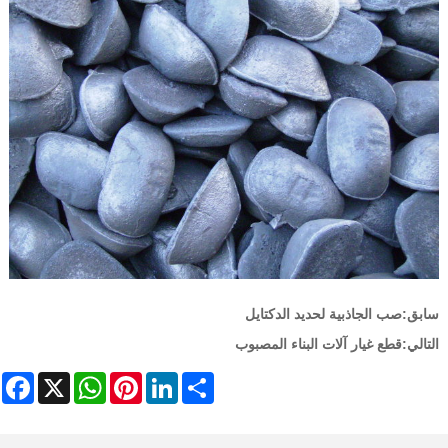
سابق:
صب الجاذبية لحديد الدكتايل
التالي:
قطع غيار آلات البناء المصبوب
ebook
WhatsApp
X
Pinterest
LinkedIn
Share