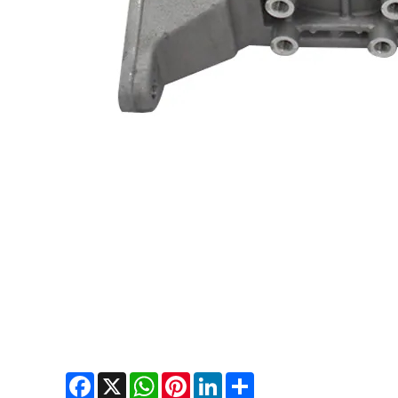
Facebook
WhatsApp
X
Pinterest
LinkedIn
Share