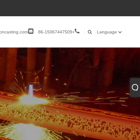
roncasting.com
+86-15067447509
Language