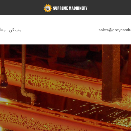
مسكن
معل
sales@greycasti