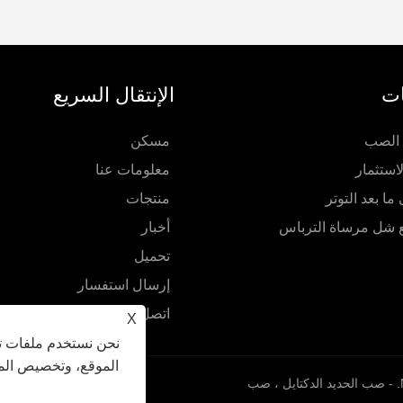
ات
الإنتقال السريع
 الصب
مسكن
ستثمار
معلومات عنا
ا بعد التوتر
منتجات
 شل مرساة الترباس
أخبار
تحميل
إرسال استفسار
اتصل بنا
X
نحن نستخدم ملفات تع
الموقع، وتخصيص المح
حقوق الطبع والنشر © 2022 Ningbo Supreme Machinery Co. ، Ltd. - صب الحديد الدكتايل ، صب