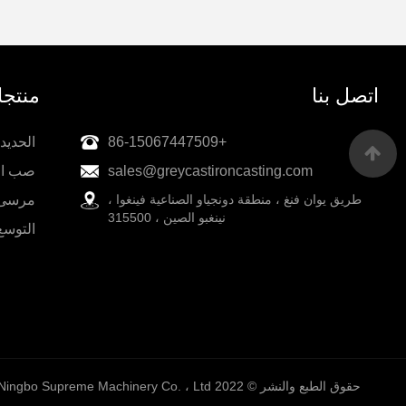
اتصل بنا
منتج
+86-15067447509
الحديد
sales@greycastironcasting.com
صب الا
طريق يوان فنغ ، منطقة دونجياو الصناعية فينغوا ،
مرسى م
نينغبو الصين ، 315500
التوسع